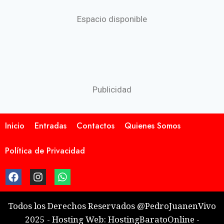
Espacio disponible
Publicidad
Inicio
Entradas
Contactos
Quienes Somos
Política de Privacidad
Todos los Derechos Reservados @PedroJuanenVivo
2025 - Hosting Web: HostingBaratoOnline -