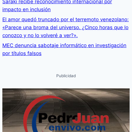
Saraki recibe reconocimiento internacional por
impacto en inclusión
El amor quedó truncado por el terremoto venezolano:
«Parece una broma del universo. ¿Cinco horas que lo
conozco y no lo volveré a ver?».
MEC denuncia sabotaje informático en investigación
por títulos falsos
Publicidad