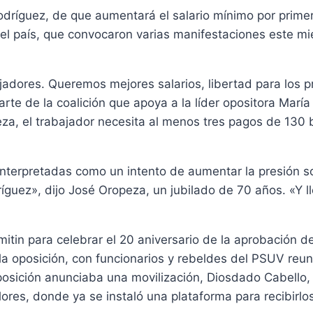
odríguez, de que aumentará el salario mínimo por primer
del país, que convocaron varias manifestaciones este m
jadores. Queremos mejores salarios, libertad para los pr
, parte de la coalición que apoya a la líder opositora M
za, el trabajador necesita al menos tres pagos de 130 
nterpretadas como un intento de aumentar la presión s
íguez», dijo José Oropeza, un jubilado de 70 años. «Y l
itin para celebrar el 20 aniversario de la aprobación 
 oposición, con funcionarios y rebeldes del PSUV reun
osición anunciaba una movilización, Diosdado Cabello, 
raflores, donde ya se instaló una plataforma para recibi