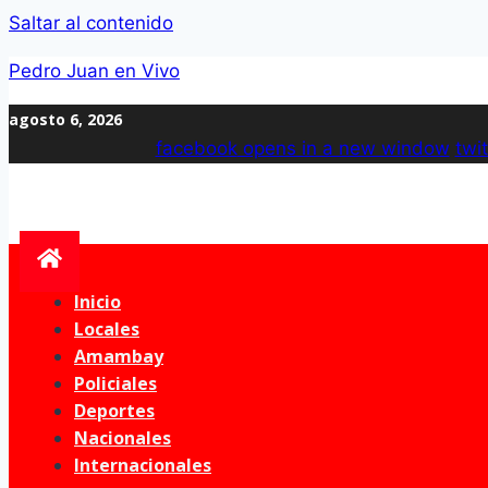
Saltar al contenido
Pedro Juan en Vivo
agosto 6, 2026
facebook
opens in a new window
twit
Inicio
Locales
Amambay
Policiales
Deportes
Nacionales
Internacionales