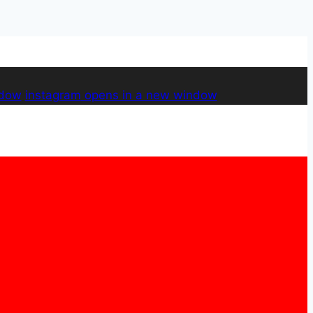
ndow
instagram
opens in a new window