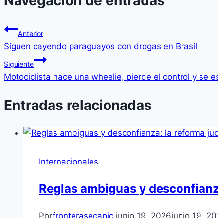
Navegación de entradas
Anterior
Siguen cayendo paraguayos con drogas en Brasil
Siguiente
Motociclista hace una wheelie, pierde el control y se e
Entradas relacionadas
Internacionales
Reglas ambiguas y desconfianza
Por
fronterasecapjc
junio 19, 2026
junio 19, 2