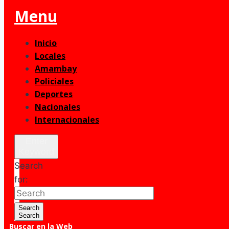
Menu
Inicio
Locales
Amambay
Policiales
Deportes
Nacionales
Internacionales
Enter
Keyword
Search
for:
Search
Search
Buscar en la Web