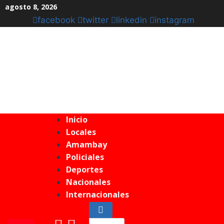
agosto 8, 2026
facebook
twitter
linkedin
instagram
Inicio
Locales
Amambay
Policiales
Deportes
Nacionales
Internacionales