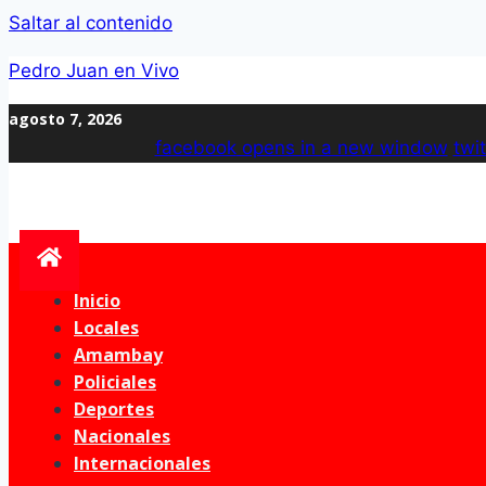
Saltar al contenido
Pedro Juan en Vivo
agosto 7, 2026
facebook
opens in a new window
twit
Inicio
Locales
Amambay
Policiales
Deportes
Nacionales
Internacionales