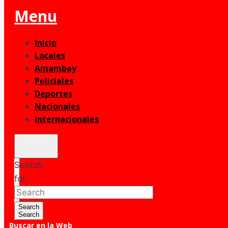
Menu
Inicio
Locales
Amambay
Policiales
Deportes
Nacionales
Internacionales
Enter
Keyword
Search
for:
Search
Search
Buscar en la Web