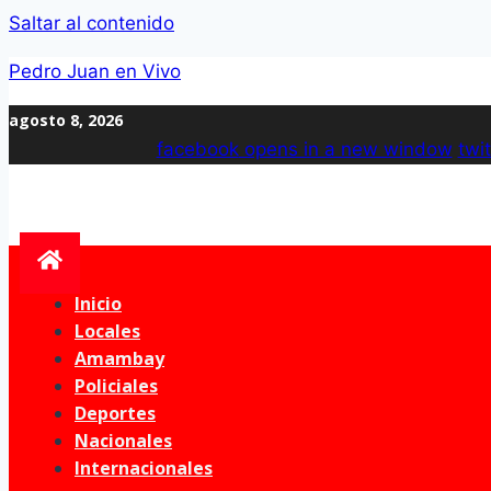
Saltar al contenido
Pedro Juan en Vivo
agosto 8, 2026
facebook
opens in a new window
twit
Inicio
Locales
Amambay
Policiales
Deportes
Nacionales
Internacionales