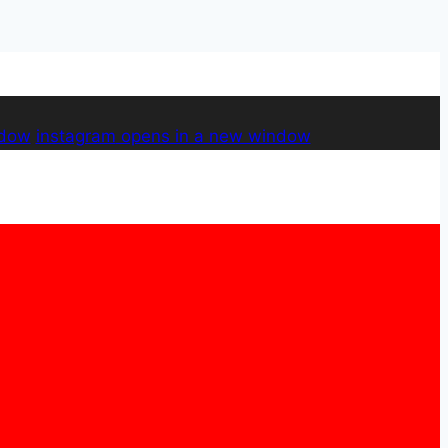
ndow
instagram
opens in a new window