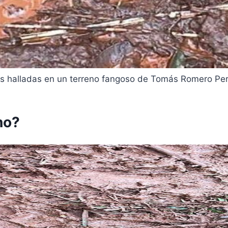
llas halladas en un terreno fangoso de Tomás Romero Per
no?