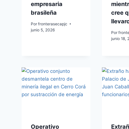
empresaria
mientr
brasileña
cree q
llevar
Por
fronterasecapjc
junio 5, 2026
Por
front
junio 18,
Operativo
Extrañ