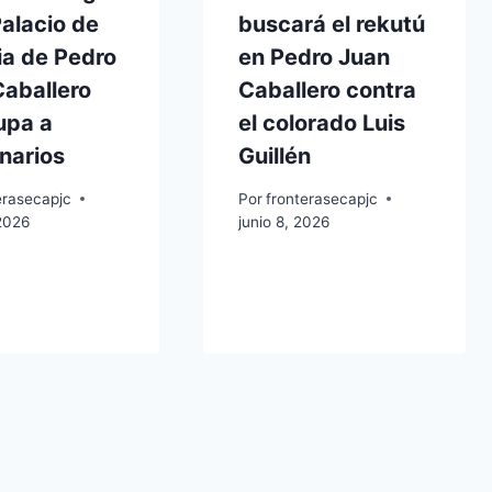
Palacio de
buscará el rekutú
ia de Pedro
en Pedro Juan
Caballero
Caballero contra
upa a
el colorado Luis
narios
Guillén
erasecapjc
Por
fronterasecapjc
 2026
junio 8, 2026