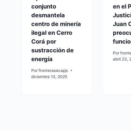
conjunto
en el 
desmantela
Justic
centro de minería
Juan 
ilegal en Cerro
preoc
Corá por
funcio
sustracción de
Por
front
energía
abril 23,
Por
fronterasecapjc
diciembre 13, 2025