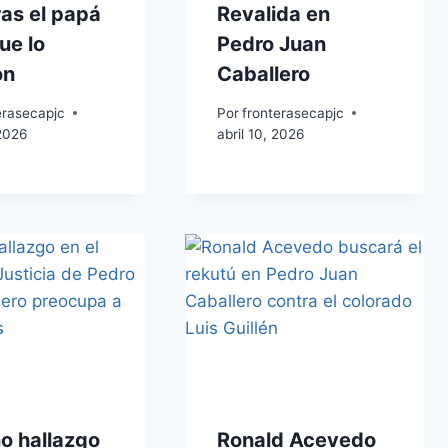
as el papá
Revalida en
ue lo
Pedro Juan
on
Caballero
erasecapjc
Por
fronterasecapjc
 2026
abril 10, 2026
o hallazgo
Ronald Acevedo