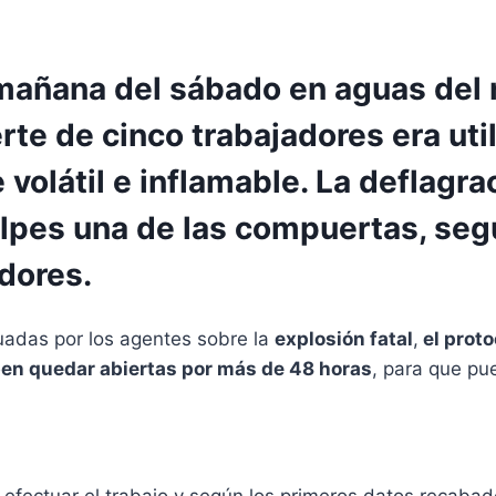
mañana del sábado en aguas del r
rte de cinco trabajadores era uti
volátil e inflamable. La deflagra
olpes una de las compuertas, se
adores.
uadas por los agentes sobre la
explosión fatal
,
el proto
en quedar abiertas por más de 48 horas
, para que pu
fectuar el trabajo y según los primeros datos recabado