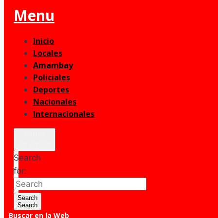
Menu
Inicio
Locales
Amambay
Policiales
Deportes
Nacionales
Internacionales
Enter
Keyword
Search
for:
Search
Search
Buscar en la Web