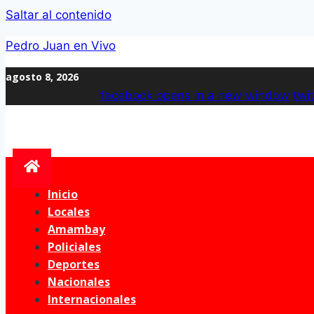
Saltar al contenido
Pedro Juan en Vivo
agosto 8, 2026
facebook
opens in a new window
twit
Inicio
Locales
Amambay
Policiales
Deportes
Nacionales
Internacionales