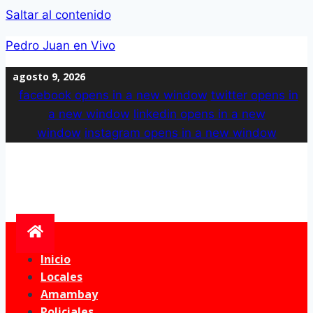
Saltar al contenido
Pedro Juan en Vivo
agosto 9, 2026
facebook
opens in a new window
twitter
opens in
a new window
linkedin
opens in a new
window
instagram
opens in a new window
Inicio
Locales
Amambay
Policiales