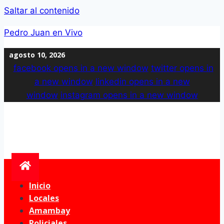
Saltar al contenido
Pedro Juan en Vivo
agosto 10, 2026
facebook
opens in a new window
twitter
opens in
a new window
linkedin
opens in a new
window
instagram
opens in a new window
Inicio
Locales
Amambay
Policiales