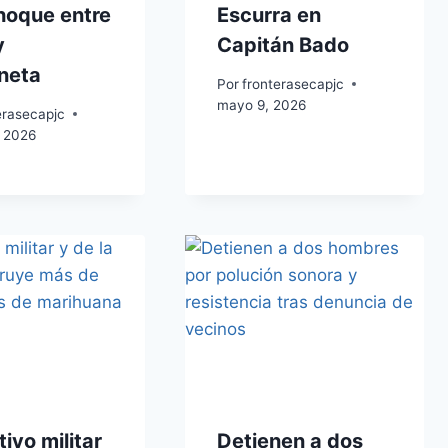
hoque entre
Escurra en
y
Capitán Bado
neta
Por
fronterasecapjc
mayo 9, 2026
erasecapjc
 2026
ivo militar
Detienen a dos