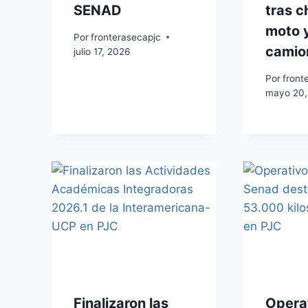
SENAD
tras c
moto 
Por
fronterasecapjc
camio
julio 17, 2026
Por
front
mayo 20,
Finalizaron las
Operat