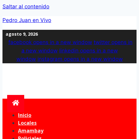
Saltar al contenido
Pedro Juan en Vivo
agosto 9, 2026
facebook
opens in a new window
twitter
opens in
a new window
linkedin
opens in a new
window
instagram
opens in a new window
Inicio
Locales
Amambay
Policiales