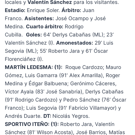
locales y
Valentín Sánchez
para los visitantes.
Estadio:
Enrique Soler.
Árbitro:
Juan
Franco.
Asistentes:
José Ocampo y José
Medina.
Cuarto árbitro:
Rodrigo
Cubilla.
Goles:
64’ Derlys Cabañas (ML); 23’
Valentín Sánchez (I).
Amonestados:
29’ Luis
Segovia (ML); 55’ Roberto Jara y 61’ Óscar
Florenciáñez (I).
MARTÍN LEDESMA: (1):
Roque Cardozo; Mauro
Gómez, Luis Gamarra (91′ Alex Amarilla), Roger
Medina y Édgar Balbuena; Gerónimo Cáceres,
Víctor Ayala (83’ José Sanabria), Derlys Cabañas
(91′ Rodrigo Cardozo) y Pedro Sánchez (76’ Óscar
Franco); Luis Segovia (91′ Fabricio Villamayor) y
Andrés Duarte.
DT:
Nicolás Yegros.
SPORTIVO ITEÑO: (1):
Roberto Jara, Valentín
Sánchez (81’ Wilson Acosta), José Barrios, Matías