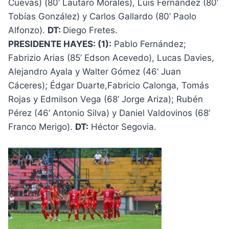
Cuevas) (80’ Lautaro Morales), Luis Fernández (80’
Tobías González) y Carlos Gallardo (80’ Paolo
Alfonzo).
DT:
Diego Fretes.
PRESIDENTE HAYES: (1):
Pablo Fernández;
Fabrizio Arias (85’ Edson Acevedo), Lucas Davies,
Alejandro Ayala y Walter Gómez (46’ Juan
Cáceres); Édgar Duarte,Fabricio Calonga, Tomás
Rojas y Edmilson Vega (68’ Jorge Ariza); Rubén
Pérez (46’ Antonio Silva) y Daniel Valdovinos (68’
Franco Merigo).
DT:
Héctor Segovia.