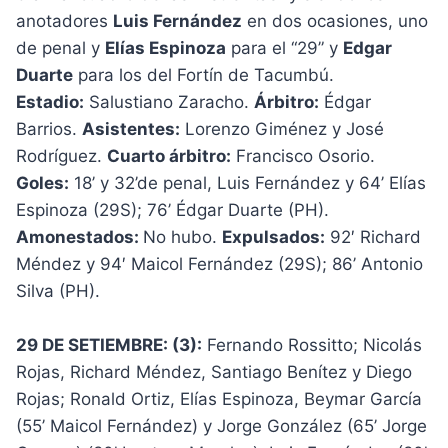
anotadores
Luis Fernández
en dos ocasiones, uno
de penal y
Elías Espinoza
para el “29” y
Edgar
Duarte
para los del Fortín de Tacumbú.
Estadio:
Salustiano Zaracho.
Árbitro:
Édgar
Barrios.
Asistentes:
Lorenzo Giménez y José
Rodríguez.
Cuarto árbitro:
Francisco Osorio.
Goles:
18’ y 32’de penal, Luis Fernández y 64’ Elías
Espinoza (29S); 76’ Édgar Duarte (PH).
Amonestados:
No hubo.
Expulsados:
92′ Richard
Méndez y 94′ Maicol Fernández (29S); 86’ Antonio
Silva (PH).
29 DE SETIEMBRE: (3):
Fernando Rossitto; Nicolás
Rojas, Richard Méndez, Santiago Benítez y Diego
Rojas; Ronald Ortiz, Elías Espinoza, Beymar García
(55’ Maicol Fernández) y Jorge González (65’ Jorge