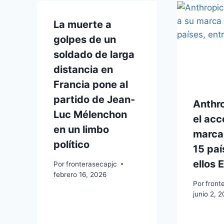
La muerte a
golpes de un
soldado de larga
distancia en
Francia pone al
partido de Jean-
Anthr
Luc Mélenchon
el acc
en un limbo
marca
político
15 paí
ellos 
Por
fronterasecapjc
febrero 16, 2026
Por
front
junio 2, 