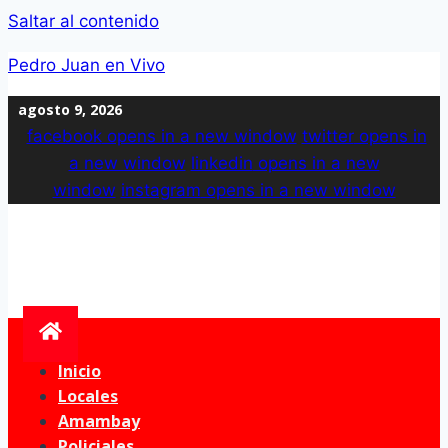
Saltar al contenido
Pedro Juan en Vivo
agosto 9, 2026
facebook
opens in a new window
twitter
opens in
a new window
linkedin
opens in a new
window
instagram
opens in a new window
Inicio
Locales
Amambay
Policiales