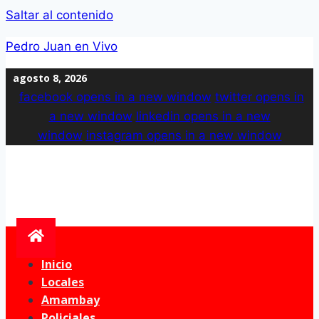
Saltar al contenido
Pedro Juan en Vivo
agosto 8, 2026
facebook
opens in a new window
twitter
opens in
a new window
linkedin
opens in a new
window
instagram
opens in a new window
Inicio
Locales
Amambay
Policiales