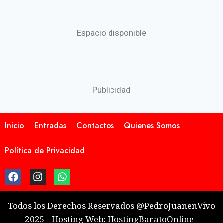
Espacio disponible
Publicidad
Inicio
Entradas
Contactos
Quienes Somos
Política de Privacidad
Todos los Derechos Reservados @PedroJuanenVivo
2025 - Hosting Web: HostingBaratoOnline -