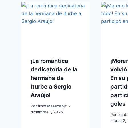
¡La romántica
¡More
dedicatoria de la
volvió
hermana de
En su 
Iturbe a Sergio
partid
Araújo!
partic
goles
Por
fronterasecapjc
diciembre 1, 2025
Por
front
marzo 2,