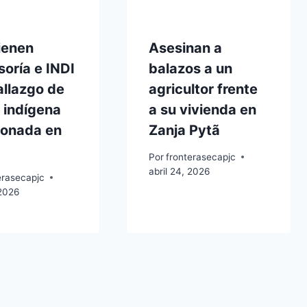
ienen
Asesinan a
oría e INDI
balazos a un
allazgo de
agricultor frente
 indígena
a su vivienda en
onada en
Zanja Pytã
Por
fronterasecapjc
abril 24, 2026
erasecapjc
2026