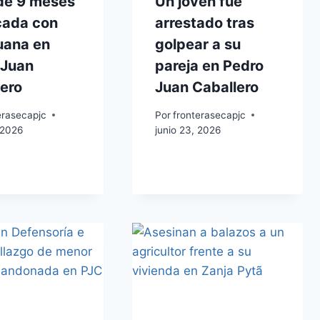
de 9 meses
Un joven fue
cada con
arrestado tras
uana en
golpear a su
 Juan
pareja en Pedro
ero
Juan Caballero
erasecapjc
Por
fronterasecapjc
 2026
junio 23, 2026