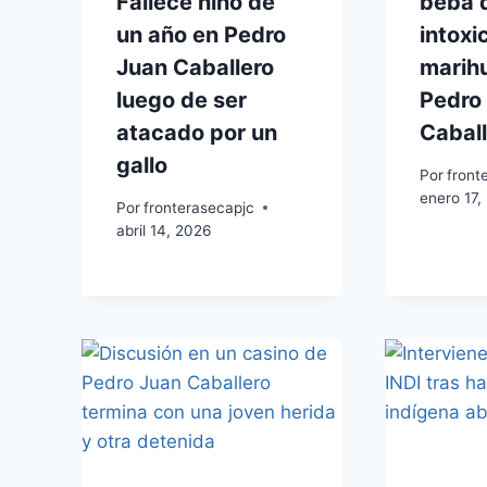
Fallece niño de
beba 
un año en Pedro
intoxi
Juan Caballero
marih
luego de ser
Pedro
atacado por un
Caball
gallo
Por
front
enero 17,
Por
fronterasecapjc
abril 14, 2026