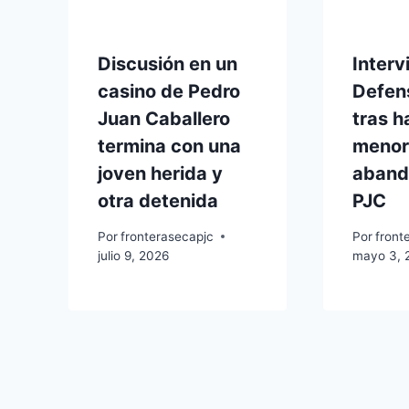
Discusión en un
Interv
casino de Pedro
Defens
Juan Caballero
tras h
termina con una
menor
joven herida y
aband
otra detenida
PJC
Por
fronterasecapjc
Por
front
julio 9, 2026
mayo 3, 