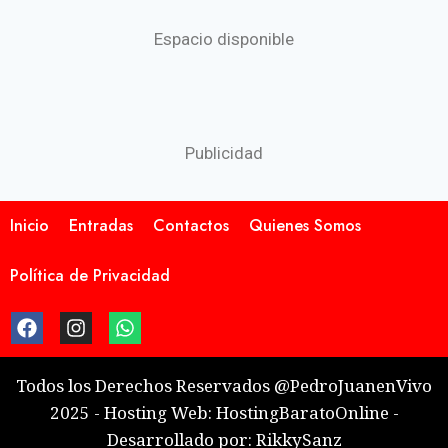
Espacio disponible
Publicidad
Inicio
Entradas
Contactos
Quienes Somos
Política de Privacidad
Todos los Derechos Reservados @PedroJuanenVivo
2025 - Hosting Web: HostingBaratoOnline -
Desarrollado por: RikkySanz