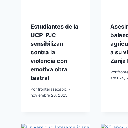
Estudiantes de la
Asesi
UCP-PJC
balazo
sensibilizan
agricu
contra la
a su v
violencia con
Zanja
emotiva obra
Por
front
teatral
abril 24,
Por
fronterasecapjc
noviembre 28, 2025