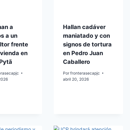
nan a
Hallan cadáver
s a un
maniatado y con
ltor frente
signos de tortura
ivienda en
en Pedro Juan
 Pytã
Caballero
erasecapjc
Por
fronterasecapjc
 2026
abril 20, 2026