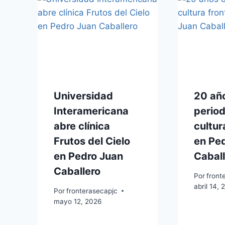
Universidad
20 añ
Interamericana
perio
abre clínica
cultur
Frutos del Cielo
en Pe
en Pedro Juan
Caball
Caballero
Por
front
abril 14,
Por
fronterasecapjc
mayo 12, 2026