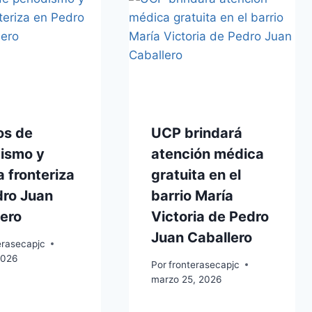
os de
UCP brindará
dismo y
atención médica
a fronteriza
gratuita en el
dro Juan
barrio María
ero
Victoria de Pedro
Juan Caballero
erasecapjc
 2026
Por
fronterasecapjc
marzo 25, 2026