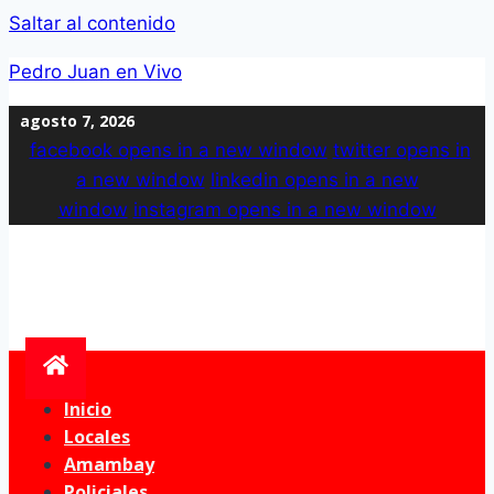
Saltar al contenido
Pedro Juan en Vivo
agosto 7, 2026
facebook
opens in a new window
twitter
opens in
a new window
linkedin
opens in a new
window
instagram
opens in a new window
Inicio
Locales
Amambay
Policiales